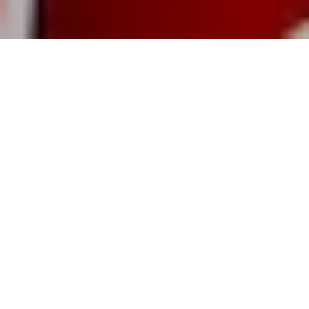
Wanneer ook de Eerste kamer eind mei heeft
ingestemd met de invoering van de Wet
Toekomst Pensioenen (WTP), is de WTP een
feit. De ambtenarencentrale CMHF, waarbij
de GOV|MHB en dus de KVMO is
aangesloten, heeft op
informatiebijeenkomsten en via artikelen op
de website aangegeven waar de wet in de
ogen van de CMHF nog tekortschiet en dus
verbeterd moet worden. Die verbeterpunten
zijn echter niet overgenomen waardoor de
WTP in onze ogen op een aantal punten
tekortschiet.