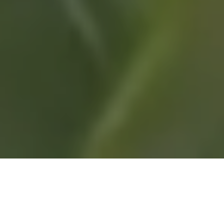
Spinnenweb
Personeelssysteem, beloningsmodel,