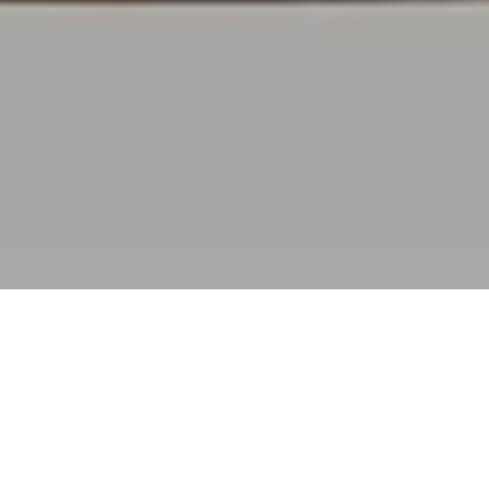
Uitkomst SOD: Lastige keuzes zijn
gemaakt.
Het
Sectoroverleg Defensie (
SOD) heeft
niet geleid tot een