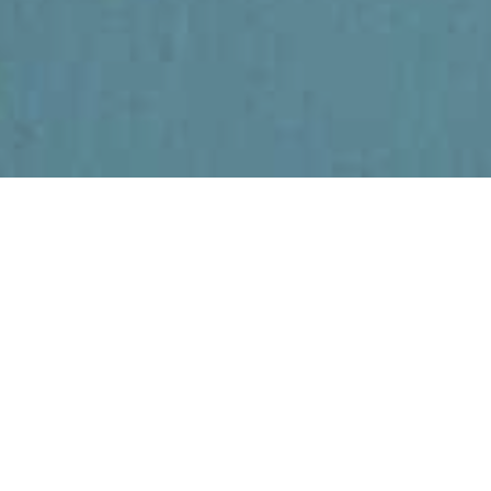
dag mocht ik te gast zijn bij de Wapend
 bezig is zichzelf telkens opnieuw uit te
rke punten en de ontwikkelingen in de m
 hier ook een kort pleidooi over de adaptieve kri
ok fase 3 personeel ontslagen kan worden. Dit
mogelijk zijn. In de nieuwe arbeidsvoorwaarden st