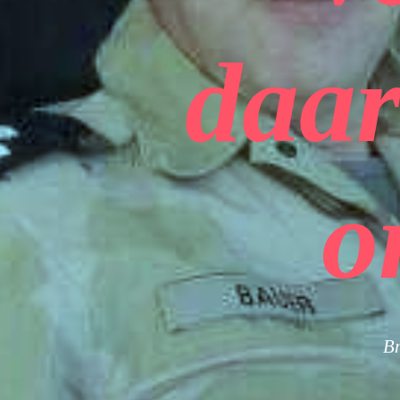
daar
o
Br