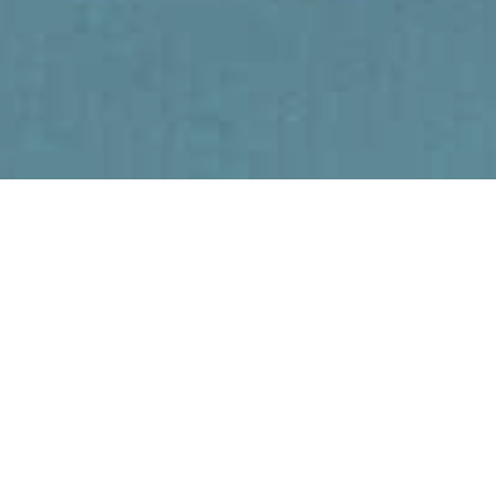
ag van de Kmar.
 vinden op basis
aatschappij.
jgsmacht. Hij stelde
 zou met de nieuwe
aat nadrukkelijk dat