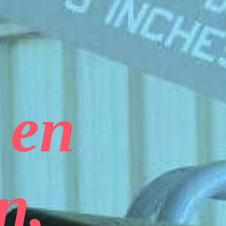
 en
n,