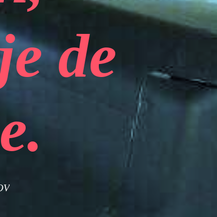
je de
e.
NOV