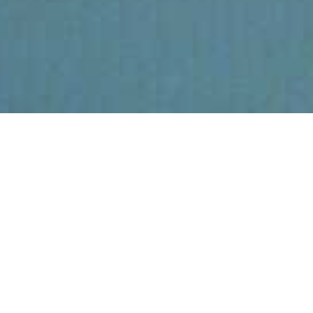
Afgelopen vrij
Respect hoe men
van hun ste
De nieuwe CDS hield
hierin o.a. dat o
arbeidsvoorwaarden 