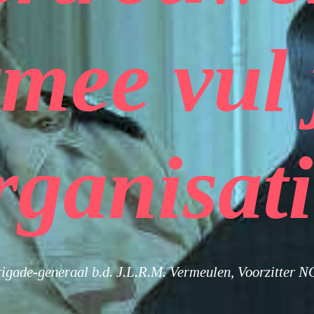
mee vul 
rganisati
igade-generaal b.d. J.L.R.M. Vermeulen, Voorzitter 